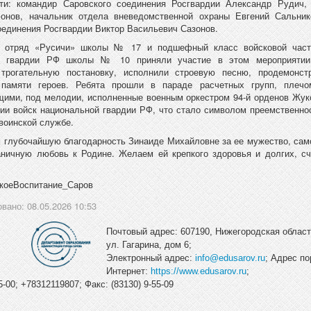
сти: командир Саровского соединения Росгвардии Александр Рудич, 
онов, начальник отдела вневедомственной охраны Евгений Сальник
оединения Росгвардии Виктор Васильевич Сазонов.
 отряд «Русичи» школы № 17 и подшефный класс войсковой част
й гвардии РФ школы № 10 приняли участие в этом мероприяти
 трогательную постановку, исполнили строевую песню, продемонст
 памяти героев. Ребята прошли в параде расчетных групп, плеч
ими, под мелодии, исполненные военным оркестром 94‑й орденов Жук
ии войск национальной гвардии РФ, что стало символом преемственно
 воинской службе.
глубочайшую благодарность Зинаиде Михайловне за ее мужество, са
аничную любовь к Родине. Желаем ей крепкого здоровья и долгих, с
коеВоспитание_Саров
вано: 08.05.2026 10:53
Почтовый адрес: 607190, Нижегородская область
ул. Гагарина, дом 6;
Электронный адрес:
info@edusarov.ru
; Адрес по
Интернет:
https://www.edusarov.ru
;
-00; +78312119807; Факс: (83130) 9-55-09