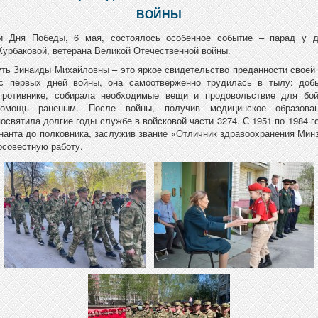
ВОЙНЫ
и Дня Победы, 6 мая, состоялось особенное событие – парад у 
урбаковой, ветерана Великой Отечественной войны.
ть Зинаиды Михайловны – это яркое свидетельство преданности своей 
 с первых дней войны, она самоотверженно трудилась в тылу: доб
противнике, собирала необходимые вещи и продовольствие для бой
помощь раненым. После войны, получив медицинское образован
освятила долгие годы службе в войсковой части 3274. С 1951 по 1984 г
енанта до полковника, заслужив звание «Отличник здравоохранения Ми
осовестную работу.