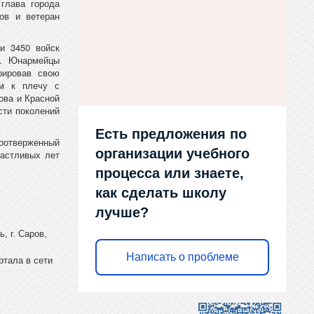
глава города
ов и ветеран
и 3450 войск
и. Юнармейцы
рировав свою
ом к плечу с
ова и Красной
сти поколений
Есть предложения по
моотверженный
организации учебного
частливых лет
процесса или знаете,
как сделать школу
лучше?
, г. Саров,
Написать о проблеме
ртала в сети