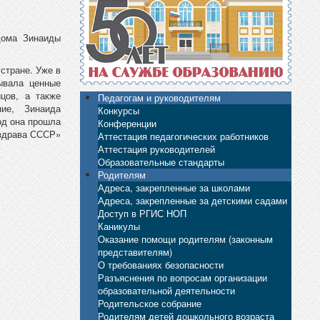
дома Зинаиды
стране. Уже в
ывала ценные
цов, а также
Педагогам и руководителям
ие, Зинаида
Конкурсы
од она прошла
Конференции
нздрава СССР»
Аттестация педагогических работников
Аттестация руководителей
Образовательные стандарты
Родителям
Адреса, закрепленные за школами
Адреса, закрепленные за детскими садами
Доступ в РГИС НОП
Каникулы
Оказание помощи родителям (законным
представителям)
О требованиях безопасности
Разъяснения по вопросам организации
образовательной деятельности
Родительское собрание
Родителям детей дошкольного возраста