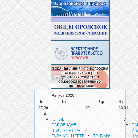
Август
2026
Пн
Вт
Ср
Чт
27
28
29
30
31
4
ЮНЫЕ
7
САРОВЧАНЕ
СА
ВЫСТУПЯТ НА
5
ИВ
ГАЛА-КОНЦЕРТЕ
ТРИУМФ
ЧА