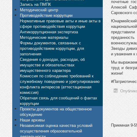
почетные го
Запись на ПМПК
Алексей Саф
Методический центр
Саровского с
Противодействие коррупции
Нормативные правовые акты и иные акты в
Юнармейский
сфере противодействия коррупции
национально
Антикоррупционная экспертиза
представили
Методические материалы
преданность
Формы документов, связанных с
военнослужащ
противодействием коррупции, для
Звезды дивиз
заполнения
и уважения к
Сведения о доходах, расходах, об
Мы выражаем 
имуществе и обязательствах
труд и безгр
имущественного характера
жизни!
Комиссия по соблюдению требований к
служебному поведению и урегулированию
#Патриотичес
конфликта интересов (аттестационная
Опублико
комиссия)
Обратная связь для сообщений о фактах
коррупции
Проекты документов на общественное
обсуждение
Наши архивы
Независимая оценка качества условий
Приемная 9-55
осуществления образовательной
деятельности