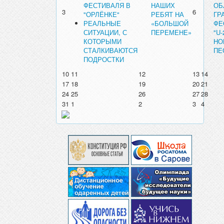
ФЕСТИВАЛЯ В
НАШИХ
ОБ
3
6
"ОРЛЁНКЕ"
РЕБЯТ НА
ГР
РЕАЛЬНЫЕ
«БОЛЬШОЙ
ФЕ
СИТУАЦИИ, С
ПЕРЕМЕНЕ»
"U-
КОТОРЫМИ
НО
СТАЛКИВАЮТСЯ
ПЕ
ПОДРОСТКИ
10
11
12
13
14
17
18
19
20
21
24
25
26
27
28
31
1
2
3
4