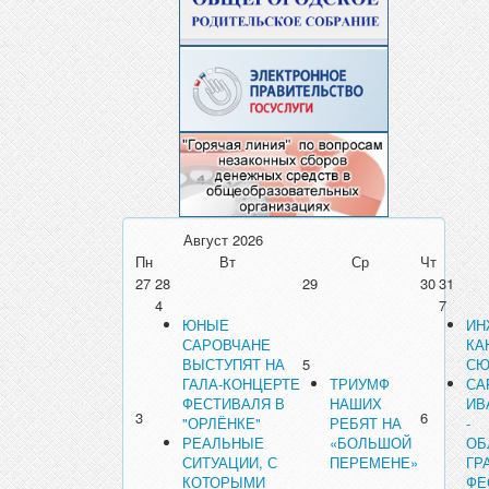
Август
2026
Пн
Вт
Ср
Чт
27
28
29
30
31
4
7
ЮНЫЕ
ИН
САРОВЧАНЕ
КА
ВЫСТУПЯТ НА
5
СЮ
ГАЛА-КОНЦЕРТЕ
ТРИУМФ
СА
ФЕСТИВАЛЯ В
НАШИХ
ИВ
3
6
"ОРЛЁНКЕ"
РЕБЯТ НА
-
РЕАЛЬНЫЕ
«БОЛЬШОЙ
ОБ
СИТУАЦИИ, С
ПЕРЕМЕНЕ»
ГР
КОТОРЫМИ
ФЕ