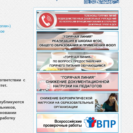
огии»)
кое
ответствии с
тет.
публикуются
льников,
сновании
бработку