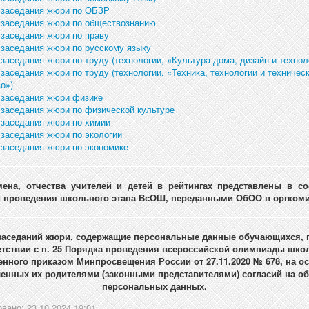
 заседания жюри по ОБЗР
 заседания жюри по обществознанию
 заседания жюри по праву
 заседания жюри по русскому языку
заседания жюри по труду (технологии, «Культура дома, дизайн и технол
заседания жюри по труду (технологии, «Техника, технологии и техничес
о»)
 заседания жюри физике
 заседания жюри по физической культуре
 заседания жюри по химии
 заседания жюри по экологии
 заседания жюри по экономике
ена, отчества учителей и детей в рейтингах представлены в со
 проведения школьного этапа ВсОШ, переданными ОбОО в оргкоми
заседаний жюри, содержащие персональные данные обучающихся, 
етствии с п. 25 Порядка проведения всероссийской олимпиады шко
енного приказом Минпросвещения России от 27.11.2020 № 678, на о
нных их родителями (законными представителями) согласий на о
персональных данных.
вано: 23.10.2024 19:01