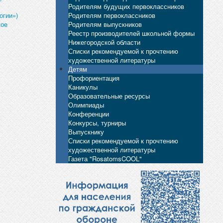
Родителям будущих первоклассников
Родителям первоклассников
огии»)
Родителям выпускников
кое
Реестр производителей школьной формы
Нижегородской области
Списки рекомендуемой к прочтению
художественной литературы
Детям
Профориентация
Каникулы
Образовательные ресурсы
Олимпиады
Конференции
Конкурсы, турниры
Выпускнику
Списки рекомендуемой к прочтению
художественной литературы
Газета "RosatomsCOOL"