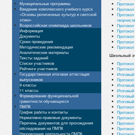
Муниципальные программы
Протокол
Введение комплексного учебного курса
Протокол 
«Основы религиозных культур и светской
Протокол 
этики»
творчеств
Всероссийская олимпиада школьников
Протокол
Информация
Протокол
Документы
Протокол
Сроки проведения
Протокол
Методические рекомендации
Протокол
Аналитические материалы
Школьный э
Тексты заданий
Списки участников
Протокол
Рейтинги участников
Протокол
Государственная итоговая аттестация
Итоговый 
выпускников
Протокол
9 классы
Итоговый
11 классы
Итоговый 
Формирование функциональной
Итоговый
грамотности обучающихся
Итоговый
ПМПК
Протокол
График работы и контакты
Протокол
Нормативно-правовые документы
Протокол
Перечень документов для прохождения
Протокол
обследования на ПМПК
Протокол
Направления деятельности ПМПК
Протокол