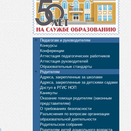
Педагогам и руководителям
Конкурсы
Конференции
Аттестация педагогических работников
Аттестация руководителей
Образовательные стандарты
Родителям
Адреса, закрепленные за школами
Адреса, закрепленные за детскими садами
Доступ в РГИС НОП
Каникулы
Оказание помощи родителям (законным
представителям)
О требованиях безопасности
Разъяснения по вопросам организации
образовательной деятельности
Родительское собрание
Родителям детей дошкольного возраста
)