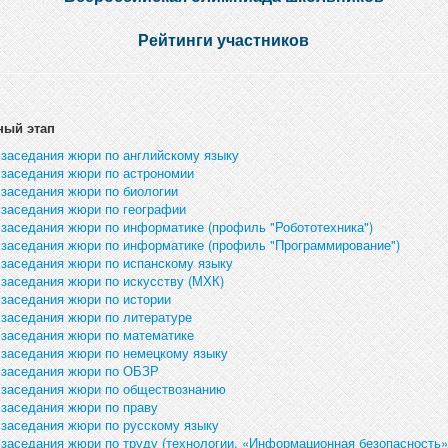
Рейтинги участников
ный этап
 заседания жюри по английскому языку
 заседания жюри по астрономии
 заседания жюри по биологии
 заседания жюри по географии
 заседания жюри по информатике (профиль "Робототехника")
 заседания жюри по информатике (профиль "Программирование")
 заседания жюри по испанскому языку
 заседания жюри по искусству (МХК)
 заседания жюри по истории
 заседания жюри по литературе
 заседания жюри по математике
 заседания жюри по немецкому языку
 заседания жюри по ОБЗР
 заседания жюри по обществознанию
 заседания жюри по праву
 заседания жюри по русскому языку
 заседания жюри по труду (технологии, «Информационная безопасность»