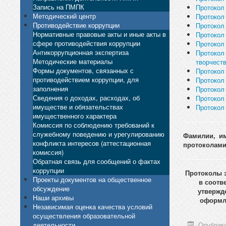
Запись на ПМПК
Протокол
Методический центр
Протокол
Противодействие коррупции
Протокол
Нормативные правовые акты и иные акты в
Протокол
сфере противодействия коррупции
Протокол 
Антикоррупционная экспертиза
Протокол 
Методические материалы
творчеств
Формы документов, связанных с
Протокол
противодействием коррупции, для
Протокол
заполнения
Протокол
Сведения о доходах, расходах, об
Протокол
имуществе и обязательствах
Протокол
имущественного характера
Комиссия по соблюдению требований к
служебному поведению и урегулированию
Фамилии, им
конфликта интересов (аттестационная
протоколами
комиссия)
Обратная связь для сообщений о фактах
коррупции
Протоколы 
Проекты документов на общественное
в соотв
обсуждение
утвержд
Наши архивы
оформле
Независимая оценка качества условий
осуществления образовательной
деятельности
Опублико