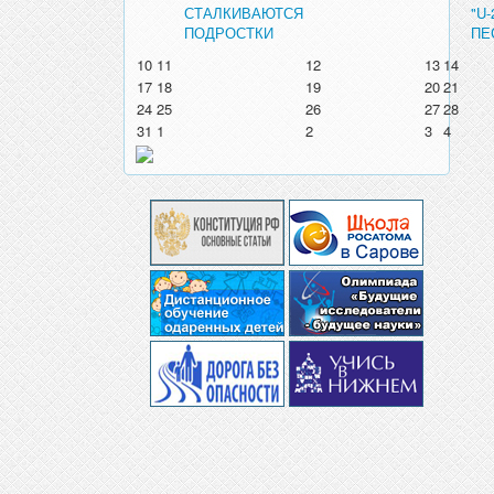
СТАЛКИВАЮТСЯ
"U
ПОДРОСТКИ
ПЕ
10
11
12
13
14
17
18
19
20
21
24
25
26
27
28
31
1
2
3
4