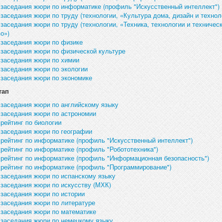
 заседания жюри по информатике (профиль "Искусственный интеллект")
заседания жюри по труду (технологии, «Культура дома, дизайн и технол
заседания жюри по труду (технологии, «Техника, технологии и техничес
о»)
 заседания жюри по физике
 заседания жюри по физической культуре
 заседания жюри по химии
 заседания жюри по экологии
 заседания жюри по экономике
тап
 заседания жюри по английскому языку
 заседания жюри по астрономии
рейтинг по биологии
 заседания жюри по географии
 рейтинг по информатике (профиль "Искусственный интеллект")
рейтинг по информатике (профиль "Робототехника")
 рейтинг по информатике (профиль "Информационная безопасность")
 рейтинг по информатике (профиль "Программирование")
 заседания жюри по испанскому языку
 заседания жюри по искусству (МХК)
 заседания жюри по истории
 заседания жюри по литературе
 заседания жюри по математике
 заседания жюри по немецкому языку