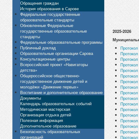
Обращения граждан
История образования в Сарове
Федеральные государственные
образовательные стандарты
Обновленные Федеральные
государственные образовательные
2025-2026
стандарты
Муниципаль
Федеральные образовательные программы
Публичный доклад
Протокол
Образовательные организации Сарова
Протокол
Консультационные центры
Протокол
Всероссийский проект «Навигаторы
Протокол
детства»
Протокол
Общероссийское общественно-
Протокол
государственное движение детей и
Протокол
молодёжи «Движение первых»
Протокол
Воспитание и дополнительное образование
Протокол
Документы
Протокол
Календарь образовательных событий
Протокол
Методическая мастерская
Протокол
Организация отдыха детей
Протокол
Полезная информация
Протокол
Дополнительное образование
Протокол
Безопасность образовательных
Протокол
организаций
Протокол