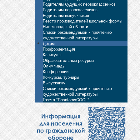
Родителям будущих первоклассников
Родителям первоклассников
Родителям выпускников
Реестр производителей школьной формы
Нижегородской области
Списки рекомендуемой к прочтению
художественной литературы
Детям
Профориентация
Каникулы
Образовательные ресурсы
Олимпиады
Конференции
Конкурсы, турниры
Выпускнику
Списки рекомендуемой к прочтению
художественной литературы
Газета "RosatomsCOOL"