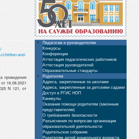
Педагогам и руководителям
Конкурсы
/
Конференции
u/children-and-
Аттестация педагогических работников
Аттестация руководителей
Образовательные стандарты
Родителям
а проведения
Адреса, закрепленные за школами
от 16.08.2021
Адреса, закрепленные за детскими садами
2025 N 121, от
Доступ в РГИС НОП
Каникулы
Оказание помощи родителям (законным
представителям)
О требованиях безопасности
Разъяснения по вопросам организации
образовательной деятельности
Родительское собрание
Родителям детей дошкольного возраста