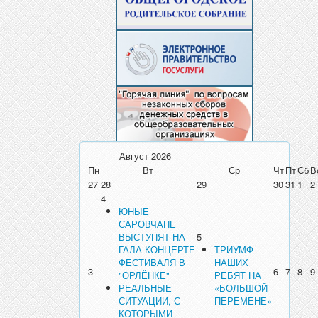
Август
2026
Пн
Вт
Ср
Чт
Пт
Сб
В
27
28
29
30
31
1
2
4
ЮНЫЕ
САРОВЧАНЕ
ВЫСТУПЯТ НА
5
ГАЛА-КОНЦЕРТЕ
ТРИУМФ
ФЕСТИВАЛЯ В
НАШИХ
3
6
7
8
9
"ОРЛЁНКЕ"
РЕБЯТ НА
РЕАЛЬНЫЕ
«БОЛЬШОЙ
СИТУАЦИИ, С
ПЕРЕМЕНЕ»
КОТОРЫМИ