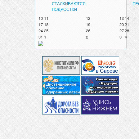
СТАЛКИВАЮТСЯ
ПЕ
ПОДРОСТКИ
10
11
12
13
14
17
18
19
20
21
24
25
26
27
28
31
1
2
3
4