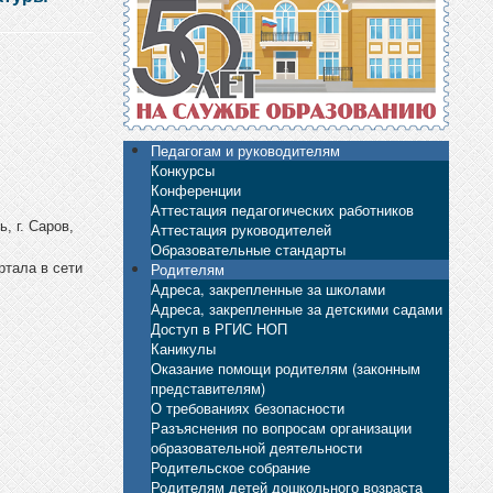
Педагогам и руководителям
Конкурсы
Конференции
Аттестация педагогических работников
, г. Саров,
Аттестация руководителей
Образовательные стандарты
Родителям
ртала в сети
Адреса, закрепленные за школами
Адреса, закрепленные за детскими садами
Доступ в РГИС НОП
Каникулы
Оказание помощи родителям (законным
представителям)
О требованиях безопасности
Разъяснения по вопросам организации
образовательной деятельности
Родительское собрание
Родителям детей дошкольного возраста