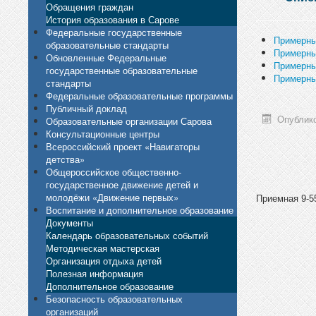
Обращения граждан
История образования в Сарове
Федеральные государственные
Примерны
образовательные стандарты
Примерны
Обновленные Федеральные
Примерны
государственные образовательные
Примерны
стандарты
Федеральные образовательные программы
Публичный доклад
Опублико
Образовательные организации Сарова
Консультационные центры
Всероссийский проект «Навигаторы
детства»
Общероссийское общественно-
государственное движение детей и
молодёжи «Движение первых»
Приемная 9-55
Воспитание и дополнительное образование
Документы
Календарь образовательных событий
Методическая мастерская
Организация отдыха детей
Полезная информация
Дополнительное образование
Безопасность образовательных
организаций