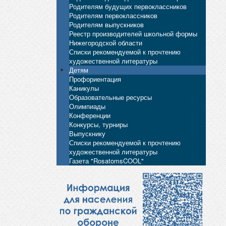
Родителям будущих первоклассников
Родителям первоклассников
Родителям выпускников
Реестр производителей школьной формы
Нижегородской области
Списки рекомендуемой к прочтению
художественной литературы
Детям
Профориентация
Каникулы
Образовательные ресурсы
Олимпиады
Конференции
Конкурсы, турниры
Выпускнику
Списки рекомендуемой к прочтению
художественной литературы
Газета "RosatomsCOOL"