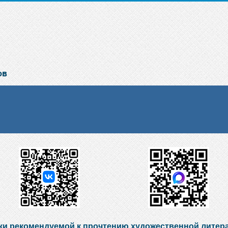
ки рекомендуемой к прочтению художественной литер