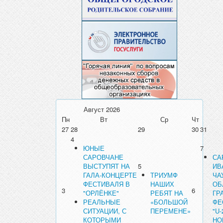
Август
2026
Пн
Вт
Ср
Чт
27
28
29
30
31
4
ЮНЫЕ
7
САРОВЧАНЕ
СА
ВЫСТУПЯТ НА
5
ИВ
ГАЛА-КОНЦЕРТЕ
ТРИУМФ
ЧА
ФЕСТИВАЛЯ В
НАШИХ
ОБ
3
6
"ОРЛЁНКЕ"
РЕБЯТ НА
ГР
РЕАЛЬНЫЕ
«БОЛЬШОЙ
ФЕ
СИТУАЦИИ, С
ПЕРЕМЕНЕ»
"U-
КОТОРЫМИ
НО