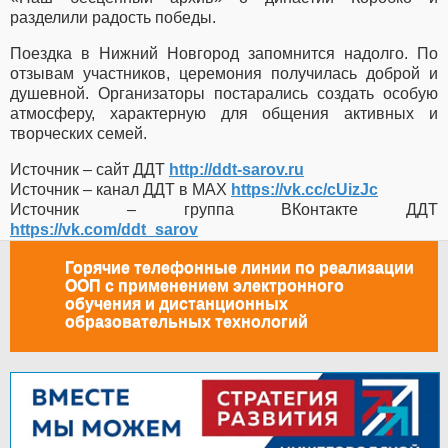
разделили радость победы.
Поездка в Нижний Новгород запомнится надолго. По
отзывам участников, церемония получилась доброй и
душевной. Организаторы постарались создать особую
атмосферу, характерную для общения активных и
творческих семей.
Источник – сайт ДДТ
http://ddt-sarov.ru
Источник – канал ДДТ в МАХ
https://vk.cc/cUizJc
Источник – группа ВКонтакте ДДТ
https://vk.com/ddt_sarov
Горячие телефонные линии по реализации
ООП с применением электронного
обучения и дистанционных
образовательных технологий