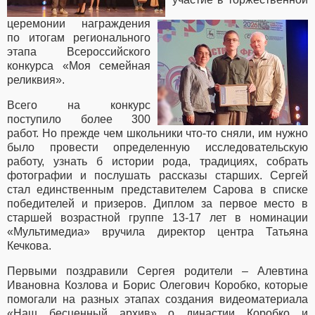
церемонии награждения
по итогам регионального
этапа Всероссийского
конкурса «Моя семейная
реликвия».
Всего на конкурс
поступило более 300
работ. Но прежде чем школьники что-то сняли, им нужно
было провести определенную исследовательскую
работу, узнать б истории рода, традициях, собрать
фотографии и послушать рассказы старших. Сергей
стал единственным представителем Сарова в списке
победителей и призеров. Диплом за первое место в
старшей возрастной группе 13-17 лет в номинации
«Мультимедиа» вручила директор центра Татьяна
Кечкова.
Первыми поздравили Сергея родители – Алевтина
Ивановна Козлова и Борис Олегович Коробко, которые
помогали на разных этапах создания видеоматериала
«Наш бесценный архив» о династии Коробко и