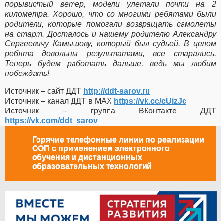
порывистый ветер, модели улетали почти на 2
километра. Хорошо, что со многими ребятами были
родители, которые помогали возвращать самолеты
на старт. Досталось и нашему родителю Александру
Сергеевичу Камышову, который был судьей. В целом
ребята довольны результатами, все старались.
Теперь будем работать дальше, ведь мы любим
побеждать!
Источник – сайт ДДТ
http://ddt-sarov.ru
Источник – канал ДДТ в МАХ
https://vk.cc/cUizJc
Источник – группа ВКонтакте ДДТ
https://vk.com/ddt_sarov
Горячие телефонные линии по реализации
ООП с применением электронного
обучения и дистанционных
образовательных технологий