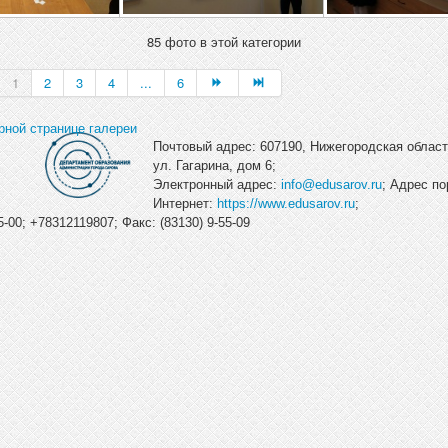
85 фото в этой категории
1
2
3
4
...
6
рной странице галереи
Почтовый адрес: 607190, Нижегородская область
ул. Гагарина, дом 6;
Электронный адрес:
info@edusarov.ru
; Адрес по
Интернет:
https://www.edusarov.ru
;
-00; +78312119807; Факс: (83130) 9-55-09