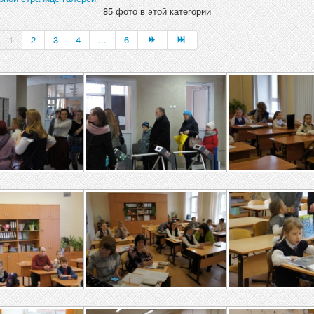
85 фото в этой категории
1
2
3
4
...
6