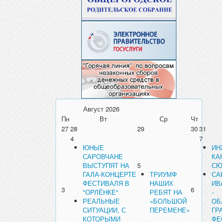
Август
2026
Пн
Вт
Ср
Чт
27
28
29
30
31
4
7
ЮНЫЕ
ИН
САРОВЧАНЕ
КА
ВЫСТУПЯТ НА
5
СЮ
ГАЛА-КОНЦЕРТЕ
ТРИУМФ
СА
ФЕСТИВАЛЯ В
НАШИХ
ИВ
3
6
"ОРЛЁНКЕ"
РЕБЯТ НА
-
РЕАЛЬНЫЕ
«БОЛЬШОЙ
ОБ
СИТУАЦИИ, С
ПЕРЕМЕНЕ»
ГР
КОТОРЫМИ
ФЕ