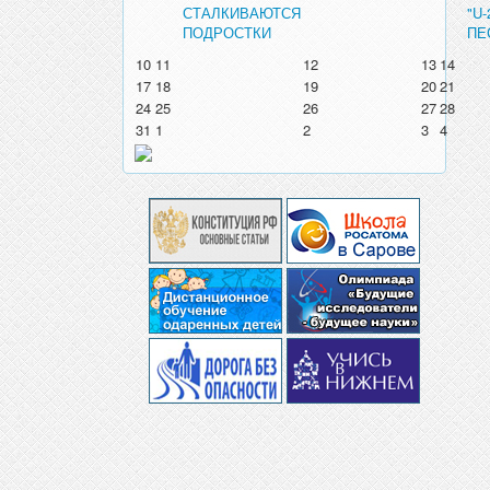
СТАЛКИВАЮТСЯ
"U
ПОДРОСТКИ
ПЕ
10
11
12
13
14
17
18
19
20
21
24
25
26
27
28
31
1
2
3
4