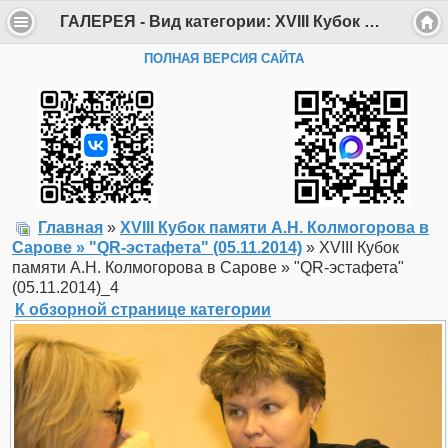
ГАЛЕРЕЯ - Вид категории: XVIII Кубок памяти А.Н. Колмогорова в Сарове » "QR-эстафета" (05.11.2014) - Фото: XVIII Кубок памяти А.Н. Колмогорова в Сарове » "QR-эстафета" (05.11.2014)_4 - Департамент образования Администрации г. Саров
ПОЛНАЯ ВЕРСИЯ САЙТА
Главная
»
XVIII Кубок памяти А.Н. Колмогорова в
Сарове » "QR-эстафета" (05.11.2014)
» XVIII Кубок
памяти А.Н. Колмогорова в Сарове » "QR-эстафета"
(05.11.2014)_4
К обзорной странице категории