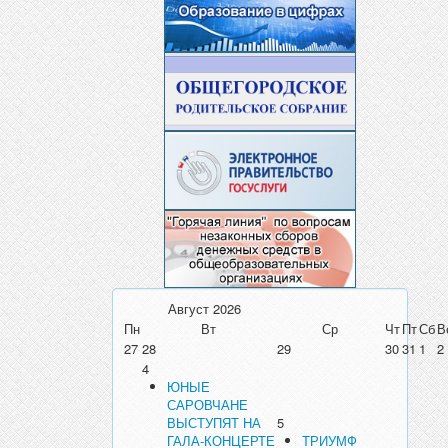
Август
2026
Пн
Вт
Ср
Чт
Пт
Сб
В
27
28
29
30
31
1
2
4
ЮНЫЕ
САРОВЧАНЕ
ВЫСТУПЯТ НА
5
ГАЛА-КОНЦЕРТЕ
ТРИУМФ