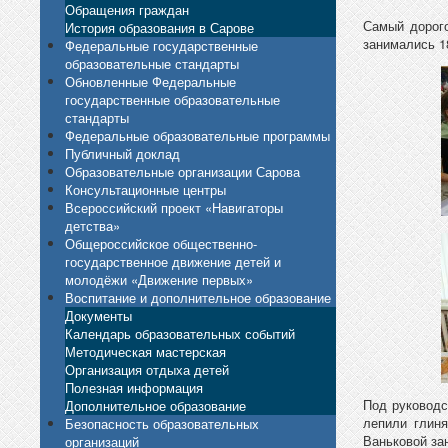
Обращения граждан
Самый дорог
История образования в Сарове
занимались 1
Федеральные государственные
образовательные стандарты
Обновленные Федеральные
государственные образовательные
стандарты
Федеральные образовательные программы
Публичный доклад
Образовательные организации Сарова
Консультационные центры
Всероссийский проект «Навигаторы
детства»
Общероссийское общественно-
государственное движение детей и
молодёжи «Движение первых»
Воспитание и дополнительное образование
Документы
Календарь образовательных событий
Методическая мастерская
Организация отдыха детей
Полезная информация
Под руководс
Дополнительное образование
лепили глин
Безопасность образовательных
Ваньковой за
организаций