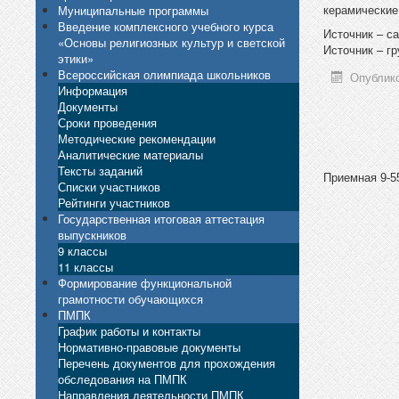
керамические
Муниципальные программы
Введение комплексного учебного курса
Источник – с
«Основы религиозных культур и светской
Источник – г
этики»
Всероссийская олимпиада школьников
Опублико
Информация
Документы
Сроки проведения
Методические рекомендации
Аналитические материалы
Тексты заданий
Приемная 9-55
Списки участников
Рейтинги участников
Государственная итоговая аттестация
выпускников
9 классы
11 классы
Формирование функциональной
грамотности обучающихся
ПМПК
График работы и контакты
Нормативно-правовые документы
Перечень документов для прохождения
обследования на ПМПК
Направления деятельности ПМПК