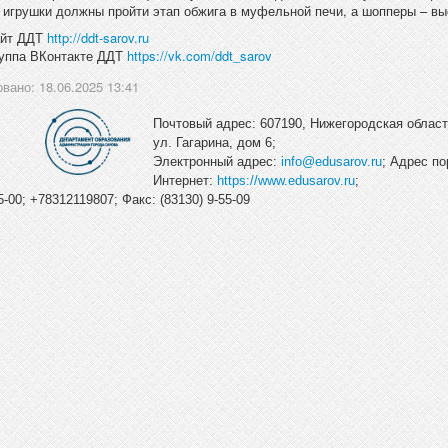
 игрушки должны пройти этап обжига в муфельной печи, а шопперы – вы
айт ДДТ
http://ddt-sarov.ru
руппа ВКонтакте ДДТ
https://vk.com/ddt_sarov
вано: 18.06.2025 13:41
Почтовый адрес: 607190, Нижегородская область
ул. Гагарина, дом 6;
Электронный адрес:
info@edusarov.ru
; Адрес по
Интернет:
https://www.edusarov.ru
;
-00; +78312119807; Факс: (83130) 9-55-09