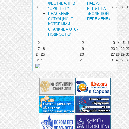
ФЕСТИВАЛЯ В
НАШИХ
3
6
7
8
9
"ОРЛЁНКЕ"
РЕБЯТ НА
РЕАЛЬНЫЕ
«БОЛЬШОЙ
СИТУАЦИИ, С
ПЕРЕМЕНЕ»
КОТОРЫМИ
СТАЛКИВАЮТСЯ
ПОДРОСТКИ
10
11
12
13
14
15
1
17
18
19
20
21
22
2
24
25
26
27
28
29
3
31
1
2
3
4
5
6