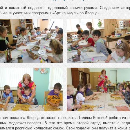
ой и памятный подарок – сделанный своими руками. Созданием автор
8 июня участники программы «Арт-каникулы во Дворце».
твом педагога Дворца детского творчества Галины Котовой ребята из п
яных медвежат-поварят. В это же время второй отряд вместе с педа
нимался росписью холщовых сумок. Свои поделки они получат в конце с