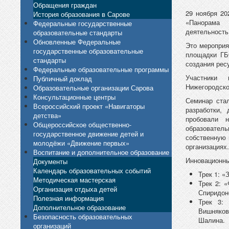
Обращения граждан
29 ноября 20
История образования в Сарове
«Панорама 
Федеральные государственные
деятельность
образовательные стандарты
Обновленные Федеральные
Это мероприя
государственные образовательные
площадки ГБ
стандарты
создания рес
Федеральные образовательные программы
Участники 
Публичный доклад
Нижегородско
Образовательные организации Сарова
Консультационные центры
Семинар ста
Всероссийский проект «Навигаторы
разработки,
детства»
пробовали 
Общероссийское общественно-
образовател
государственное движение детей и
собственную 
молодёжи «Движение первых»
организациях.
Воспитание и дополнительное образование
Инновационны
Документы
Календарь образовательных событий
Трек 1: 
Методическая мастерская
Трек 2: 
Организация отдыха детей
Спиридон
Полезная информация
Трек 3: 
Дополнительное образование
Вишняков
Безопасность образовательных
Шалина.
организаций