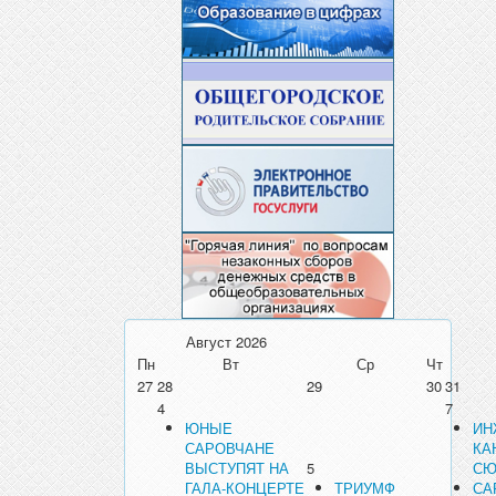
Август
2026
Пн
Вт
Ср
Чт
27
28
29
30
31
4
7
ЮНЫЕ
ИН
САРОВЧАНЕ
КА
ВЫСТУПЯТ НА
5
СЮ
ГАЛА-КОНЦЕРТЕ
ТРИУМФ
СА