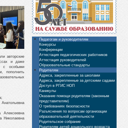
Педагогам и руководителям
Конкурсы
Конференции
Аттестация педагогических работников
ли авторские
Аттестация руководителей
ассах и даже
Образовательные стандарты
й с особыми
Родителям
и, пополнить
Адреса, закрепленные за школами
разовательных
Адреса, закрепленные за детскими садами
Доступ в РГИС НОП
Каникулы
Оказание помощи родителям (законным
а;
представителям)
а Анатольевна
О требованиях безопасности
Разъяснения по вопросам организации
а Алексеевна
образовательной деятельности
а Николаевна
Родительское собрание
Родителям детей дошкольного возраста