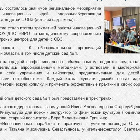
25 состоялось значимое региональное мероприятие
инновационных идей: здоровьесберегающая
 для детей с ОВЗ (детский сад-школа)».
тие стало итогом трёхлетней работы инновационной
ОУ ДПО НИРО по методическому сопровождению
урсных центров для детей с ОВЗ.
проекта - 9 образовательных организаций
й области, в том числе детский сад № 1.
л площадкой профессионального обмена опытом: педагоги представля
 делились апробированными методиками, участвовали в мастер-кл
на себе упражнения и нейроигры, предназначенные для дете
ьными потребностями. Каждый хотел «увезти домой» новые иде
методическую копилку и применить эффективные практики в своих об
й опыт детского сада № 1 был представлен в трех треках:
«Завтрак с директором» - заведующий Ирина Александровна Стародубцев
«Физкультура для всех» - инструктор по физической культуре Людмил
ова, старший воспитатель Вера Валентиновна Тришина;
«Инновационные наработки в практику» - учителя-логопеды Ольг
а и Татьяна Михайловна Севастьянова, учитель-дефектолог Светлан