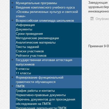
Заведующая
Муниципальные программы
здоровьесбер
Введение комплексного учебного курса
инновационно
«Основы религиозных культур и светской
этики»
Опублико
Всероссийская олимпиада школьников
Информация
Документы
Сроки проведения
Методические рекомендации
Аналитические материалы
Тексты заданий
Приемная 9-55
Списки участников
Рейтинги участников
Государственная итоговая аттестация
выпускников
9 классы
11 классы
Формирование функциональной
грамотности обучающихся
ПМПК
График работы и контакты
Нормативно-правовые документы
Перечень документов для прохождения
обследования на ПМПК
Направления деятельности ПМПК