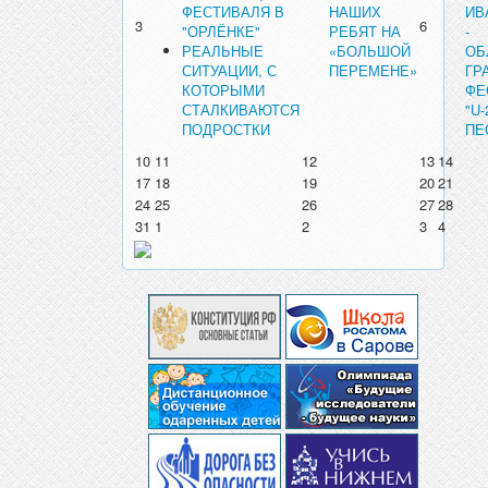
ФЕСТИВАЛЯ В
НАШИХ
ИВ
3
6
"ОРЛЁНКЕ"
РЕБЯТ НА
-
РЕАЛЬНЫЕ
«БОЛЬШОЙ
ОБ
СИТУАЦИИ, С
ПЕРЕМЕНЕ»
ГР
КОТОРЫМИ
ФЕ
СТАЛКИВАЮТСЯ
"U
ПОДРОСТКИ
ПЕ
10
11
12
13
14
17
18
19
20
21
24
25
26
27
28
31
1
2
3
4