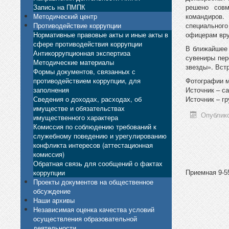
Запись на ПМПК
решено совм
Методический центр
командиров.
Противодействие коррупции
специального
Нормативные правовые акты и иные акты в
офицерам вру
сфере противодействия коррупции
В ближайшее 
Антикоррупционная экспертиза
сувениры пер
Методические материалы
звезды». Вст
Формы документов, связанных с
противодействием коррупции, для
Фотографии м
заполнения
Источник – с
Сведения о доходах, расходах, об
Источник – г
имуществе и обязательствах
Опублико
имущественного характера
Комиссия по соблюдению требований к
служебному поведению и урегулированию
конфликта интересов (аттестационная
комиссия)
Обратная связь для сообщений о фактах
коррупции
Приемная 9-55
Проекты документов на общественное
обсуждение
Наши архивы
Независимая оценка качества условий
осуществления образовательной
деятельности