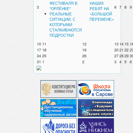
ФЕСТИВАЛЯ В
НАШИХ
3
6
7
8
9
"ОРЛЁНКЕ"
РЕБЯТ НА
РЕАЛЬНЫЕ
«БОЛЬШОЙ
СИТУАЦИИ, С
ПЕРЕМЕНЕ»
КОТОРЫМИ
СТАЛКИВАЮТСЯ
ПОДРОСТКИ
10
11
12
13
14
15
1
17
18
19
20
21
22
2
24
25
26
27
28
29
3
31
1
2
3
4
5
6