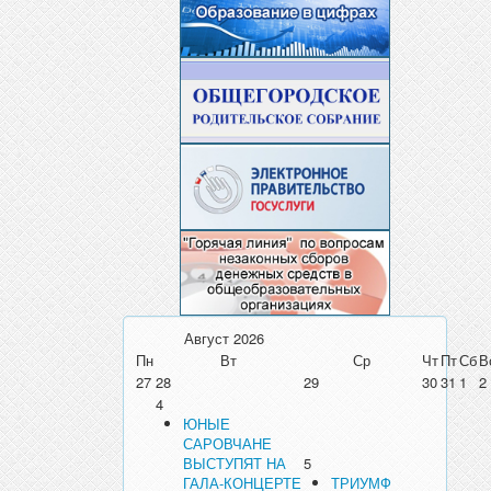
Август
2026
Пн
Вт
Ср
Чт
Пт
Сб
В
27
28
29
30
31
1
2
4
ЮНЫЕ
САРОВЧАНЕ
ВЫСТУПЯТ НА
5
ГАЛА-КОНЦЕРТЕ
ТРИУМФ