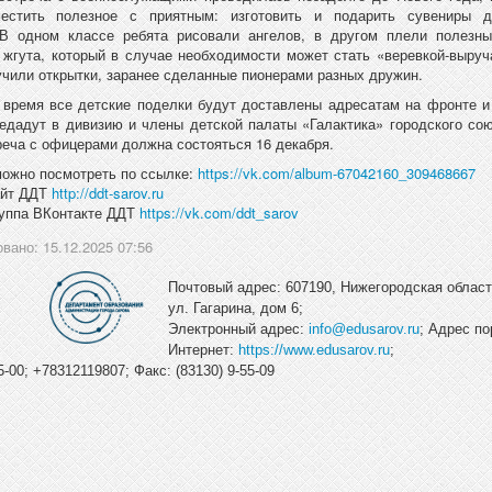
естить полезное с приятным: изготовить и подарить сувениры 
 В одном классе ребята рисовали ангелов, в другом плели полезны
 жгута, который в случае необходимости может стать «веревкой-выруч
чили открытки, заранее сделанные пионерами разных дружин.
время все детские поделки будут доставлены адресатам на фронте и
едадут в дивизию и члены детской палаты «Галактика» городского с
реча с офицерами должна состояться 16 декабря.
ожно посмотреть по ссылке:
https://vk.com/album-67042160_309468667
айт ДДТ
http://ddt-sarov.ru
руппа ВКонтакте ДДТ
https://vk.com/ddt_sarov
вано: 15.12.2025 07:56
Почтовый адрес: 607190, Нижегородская область
ул. Гагарина, дом 6;
Электронный адрес:
info@edusarov.ru
; Адрес по
Интернет:
https://www.edusarov.ru
;
-00; +78312119807; Факс: (83130) 9-55-09