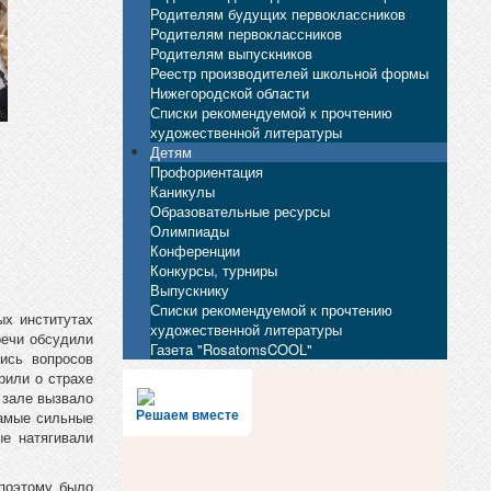
Родителям будущих первоклассников
Родителям первоклассников
Родителям выпускников
Реестр производителей школьной формы
Нижегородской области
Списки рекомендуемой к прочтению
художественной литературы
Детям
Профориентация
Каникулы
Образовательные ресурсы
Олимпиады
Конференции
Конкурсы, турниры
Выпускнику
Списки рекомендуемой к прочтению
ых институтах
художественной литературы
речи обсудили
Газета "RosatomsCOOL"
ись вопросов
рили о страхе
 зале вызвало
Самые сильные
Решаем вместе
е натягивали
 поэтому было