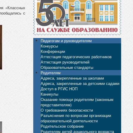
ия «Классных
пообщались с
Педагогам и руководителям
Конкурсы
Конференции
Аттестация педагогических работников
Аттестация руководителей
Образовательные стандарты
Родителям
Адреса, закрепленные за школами
Адреса, закрепленные за детскими садами
Доступ в РГИС НОП
Каникулы
Оказание помощи родителям (законным
представителям)
О требованиях безопасности
Разъяснения по вопросам организации
образовательной деятельности
Родительское собрание
Родителям детей дошкольного возраста