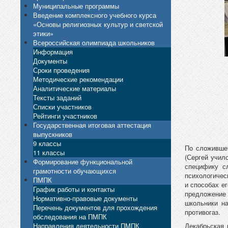
Муниципальные программы
Введение комплексного учебного курса
«Основы религиозных культур и светской
этики»
Всероссийская олимпиада школьников
Информация
Документы
Сроки проведения
Методические рекомендации
Аналитические материалы
Тексты заданий
Списки участников
Рейтинги участников
Государственная итоговая аттестация
выпускников
9 классы
По сложившей
11 классы
(Сергей учил
Формирование функциональной
специфику с
грамотности обучающихся
психологичес
ПМПК
и способах е
График работы и контакты
предложение 
Нормативно-правовые документы
школьники н
Перечень документов для прохождения
противогаз.
обследования на ПМПК
Направления деятельности ПМПК
Декабрьская 