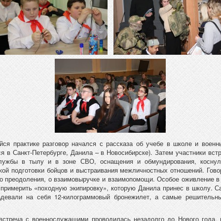
ся практике разговор начался с рассказа об учебе в школе и военн
ся в Санкт-Петербурге, Данила – в Новосибирске). Затем участники вст
лужбы в тылу и в зоне СВО, оснащения и обмундирования, коснул
кой подготовки бойцов и выстраивания межличностных отношений. Гово
го преодоления, о взаимовыручке и взаимопомощи. Особое оживление в
примерить «походную экипировку», которую Данила принес в школу. 
адевали на себя 12-килограммовый бронежилет, а самые решительны
встреча с военнослужащими проводилась незадолго до Нового года,