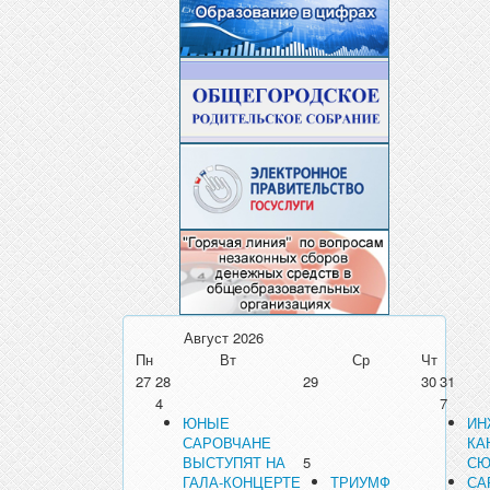
Август
2026
Пн
Вт
Ср
Чт
27
28
29
30
31
4
7
ЮНЫЕ
ИН
САРОВЧАНЕ
КА
ВЫСТУПЯТ НА
5
СЮ
ГАЛА-КОНЦЕРТЕ
ТРИУМФ
СА