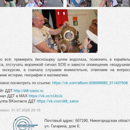
о всё: примерить бескозырку шлем водолаза, позвонить в корабель
са, отстучать морзянкой сигнал SOS и завести оповещение «воздушная
 экскурсии, а сначала слушаем внимательно, отвечаем на вопрос
ание истории, географии и математики.
ожно посмотреть по ссылке:
https://vk.com/album-209599585_311437508
айт ДДТ
http://ddt-sarov.ru
анал ДДТ в МАХ
https://vk.cc/cUizJc
руппа ВКонтакте ДДТ
https://vk.com/ddt_sarov
вано: 01.07.2026 20:16
Почтовый адрес: 607190, Нижегородская область
ул. Гагарина, дом 6;