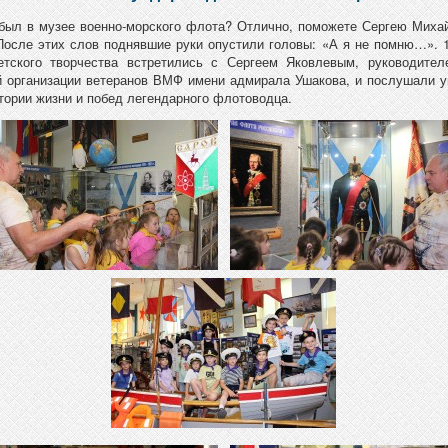
был в музее военно-морского флота? Отлично, поможете Сергею Миха
После этих слов поднявшие руки опустили головы: «А я не помню…». 
етского творчества встретились с Сергеем Яковлевым, руководител
 организации ветеранов ВМФ имени адмирала Ушакова, и послушали 
стории жизни и побед легендарного флотоводца.