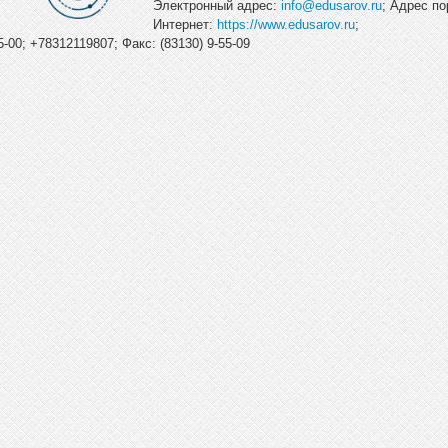
Электронный адрес:
info@edusarov.ru
; Адрес по
Интернет:
https://www.edusarov.ru
;
-00; +78312119807; Факс: (83130) 9-55-09