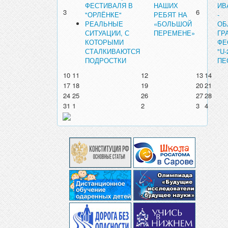
ФЕСТИВАЛЯ В
НАШИХ
ИВ
3
6
"ОРЛЁНКЕ"
РЕБЯТ НА
-
РЕАЛЬНЫЕ
«БОЛЬШОЙ
ОБ
СИТУАЦИИ, С
ПЕРЕМЕНЕ»
ГР
КОТОРЫМИ
ФЕ
СТАЛКИВАЮТСЯ
"U
ПОДРОСТКИ
ПЕ
10
11
12
13
14
17
18
19
20
21
24
25
26
27
28
31
1
2
3
4