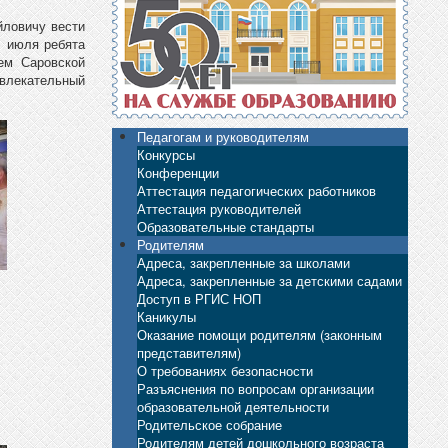
йловичу вести
1 июля ребята
ем Саровской
увлекательный
Педагогам и руководителям
Конкурсы
Конференции
Аттестация педагогических работников
Аттестация руководителей
Образовательные стандарты
Родителям
Адреса, закрепленные за школами
Адреса, закрепленные за детскими садами
Доступ в РГИС НОП
Каникулы
Оказание помощи родителям (законным
представителям)
О требованиях безопасности
Разъяснения по вопросам организации
образовательной деятельности
Родительское собрание
Родителям детей дошкольного возраста