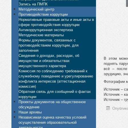
Запись на ПМПК
Методический центр
Противодействие коррупции
Нормативные правовые акты и иные акты в
сфере противодействия коррупции
Антикоррупционная экспертиза
Методические материалы
Формы документов, связанных с
противодействием коррупции, для
заполнения
Сведения о доходах, расходах, об
В этом можн
имуществе и обязательствах
поднять пару
имущественного характера
всё – после
Комиссия по соблюдению требований к
эрудицию, зн
служебному поведению и урегулированию
конфликта интересов (аттестационная
Фотографии м
комиссия)
Источник – с
Обратная связь для сообщений о фактах
Источник – к
коррупции
Источник – г
Проекты документов на общественное
обсуждение
Опублико
Наши архивы
Независимая оценка качества условий
осуществления образовательной
деятельности