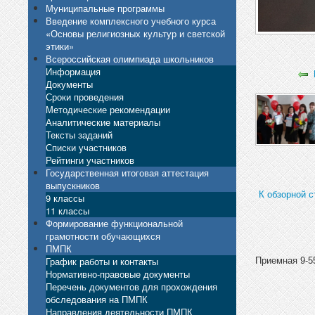
Муниципальные программы
Введение комплексного учебного курса
«Основы религиозных культур и светской
этики»
Всероссийская олимпиада школьников
Информация
Документы
Сроки проведения
Методические рекомендации
Аналитические материалы
Тексты заданий
Списки участников
Рейтинги участников
Государственная итоговая аттестация
выпускников
К обзорной с
9 классы
11 классы
Формирование функциональной
грамотности обучающихся
ПМПК
График работы и контакты
Приемная 9-55
Нормативно-правовые документы
Перечень документов для прохождения
обследования на ПМПК
Направления деятельности ПМПК