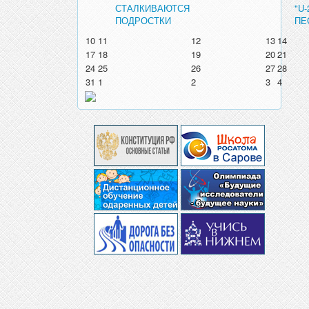
СТАЛКИВАЮТСЯ
"U
ПОДРОСТКИ
ПЕ
10
11
12
13
14
17
18
19
20
21
24
25
26
27
28
31
1
2
3
4