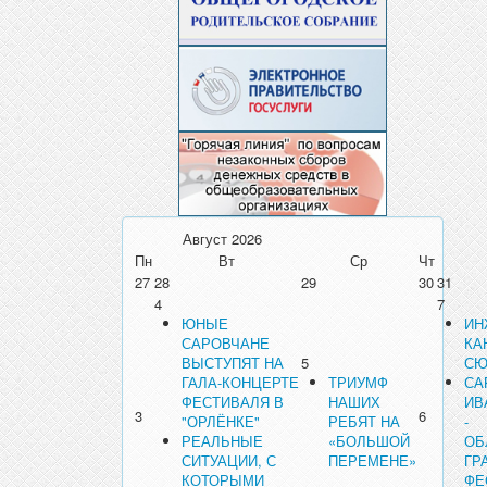
Август
2026
Пн
Вт
Ср
Чт
27
28
29
30
31
4
7
ЮНЫЕ
ИН
САРОВЧАНЕ
КА
ВЫСТУПЯТ НА
5
СЮ
ГАЛА-КОНЦЕРТЕ
ТРИУМФ
СА
ФЕСТИВАЛЯ В
НАШИХ
ИВ
3
6
"ОРЛЁНКЕ"
РЕБЯТ НА
-
РЕАЛЬНЫЕ
«БОЛЬШОЙ
ОБ
СИТУАЦИИ, С
ПЕРЕМЕНЕ»
ГР
КОТОРЫМИ
ФЕ