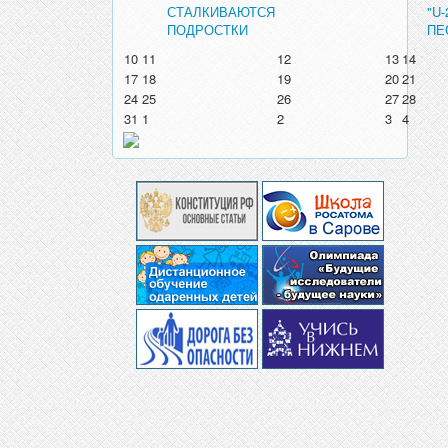
СТАЛКИВАЮТСЯ
"U
ПОДРОСТКИ
ПЕ
10
11
12
13
14
17
18
19
20
21
24
25
26
27
28
31
1
2
3
4