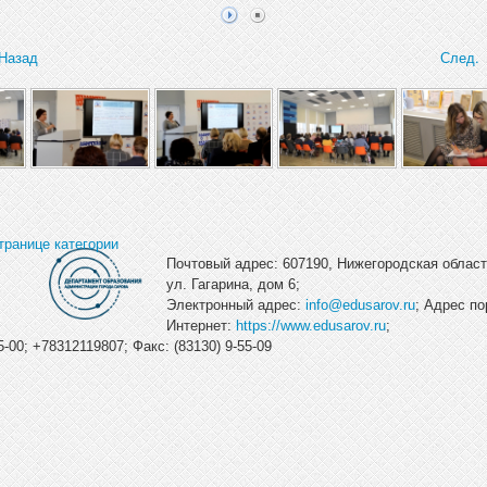
Назад
След.
транице категории
Почтовый адрес: 607190, Нижегородская область
ул. Гагарина, дом 6;
Электронный адрес:
info@edusarov.ru
; Адрес по
Интернет:
https://www.edusarov.ru
;
-00; +78312119807; Факс: (83130) 9-55-09