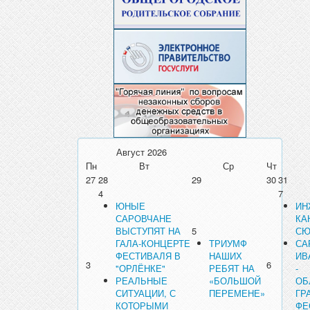
Август
2026
Пн
Вт
Ср
Чт
27
28
29
30
31
4
7
ЮНЫЕ
ИН
САРОВЧАНЕ
КА
ВЫСТУПЯТ НА
5
СЮ
ГАЛА-КОНЦЕРТЕ
ТРИУМФ
СА
ФЕСТИВАЛЯ В
НАШИХ
ИВ
3
6
"ОРЛЁНКЕ"
РЕБЯТ НА
-
РЕАЛЬНЫЕ
«БОЛЬШОЙ
ОБ
СИТУАЦИИ, С
ПЕРЕМЕНЕ»
ГР
КОТОРЫМИ
ФЕ