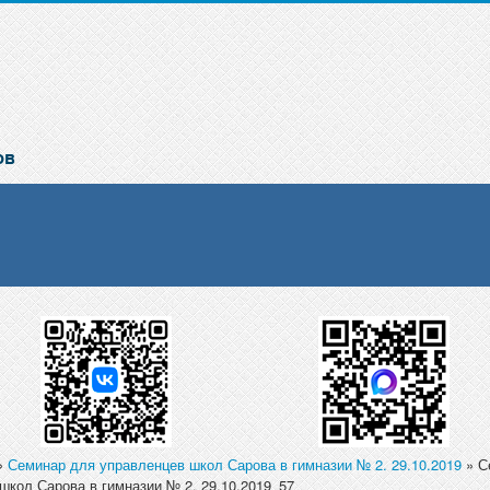
»
Семинар для управленцев школ Сарова в гимназии № 2. 29.10.2019
» С
школ Сарова в гимназии № 2. 29.10.2019_57