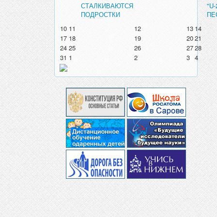
СТАЛКИВАЮТСЯ
"U
ПОДРОСТКИ
ПЕ
10
11
12
13
14
17
18
19
20
21
24
25
26
27
28
31
1
2
3
4