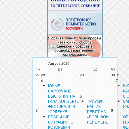
Август
2026
Пн
Вт
Ср
Чт
27
28
29
30
31
4
7
ЮНЫЕ
ИН
САРОВЧАНЕ
КА
ВЫСТУПЯТ НА
5
СЮ
ГАЛА-КОНЦЕРТЕ
ТРИУМФ
СА
ФЕСТИВАЛЯ В
НАШИХ
ИВ
3
6
"ОРЛЁНКЕ"
РЕБЯТ НА
-
РЕАЛЬНЫЕ
«БОЛЬШОЙ
ОБ
СИТУАЦИИ, С
ПЕРЕМЕНЕ»
ГР
КОТОРЫМИ
ФЕ