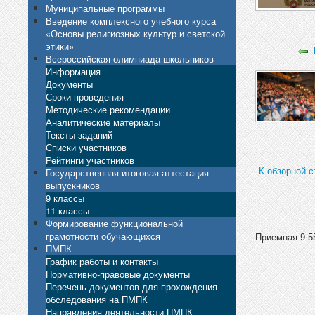
Муниципальные программы
Введение комплексного учебного курса
«Основы религиозных культур и светской
этики»
Всероссийская олимпиада школьников
Информация
Документы
Сроки проведения
Методические рекомендации
Аналитические материалы
Тексты заданий
Списки участников
Рейтинги участников
К обзорной с
Государственная итоговая аттестация
выпускников
9 классы
11 классы
Формирование функциональной
грамотности обучающихся
Приемная 9-55
ПМПК
График работы и контакты
Нормативно-правовые документы
Перечень документов для прохождения
обследования на ПМПК
Направления деятельности ПМПК