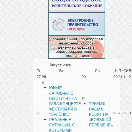
Август
2026
Пн
Вт
Ср
Чт
Пт
Сб
В
27
28
29
30
31
1
2
4
ЮНЫЕ
САРОВЧАНЕ
ВЫСТУПЯТ НА
5
ГАЛА-КОНЦЕРТЕ
ТРИУМФ
ФЕСТИВАЛЯ В
НАШИХ
3
6
7
8
9
"ОРЛЁНКЕ"
РЕБЯТ НА
РЕАЛЬНЫЕ
«БОЛЬШОЙ
СИТУАЦИИ, С
ПЕРЕМЕНЕ»
КОТОРЫМИ