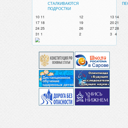
СТАЛКИВАЮТСЯ
ПЕ
ПОДРОСТКИ
10
11
12
13
14
17
18
19
20
21
24
25
26
27
28
31
1
2
3
4