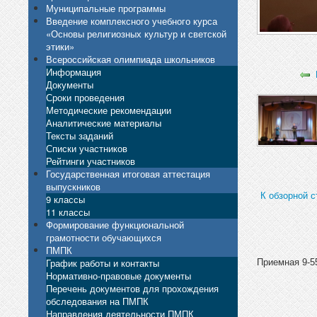
Муниципальные программы
Введение комплексного учебного курса
«Основы религиозных культур и светской
этики»
Всероссийская олимпиада школьников
Информация
Документы
Сроки проведения
Методические рекомендации
Аналитические материалы
Тексты заданий
Списки участников
Рейтинги участников
Государственная итоговая аттестация
выпускников
К обзорной с
9 классы
11 классы
Формирование функциональной
грамотности обучающихся
ПМПК
График работы и контакты
Приемная 9-55
Нормативно-правовые документы
Перечень документов для прохождения
обследования на ПМПК
Направления деятельности ПМПК