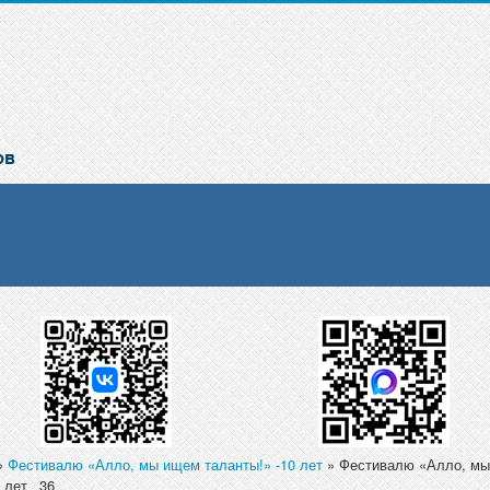
»
Фестивалю «Алло, мы ищем таланты!» -10 лет
» Фестивалю «Алло, м
 лет _36