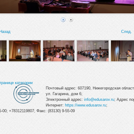
Назад
След.
транице категории
Почтовый адрес: 607190, Нижегородская область
ул. Гагарина, дом 6;
Электронный адрес:
info@edusarov.ru
; Адрес по
Интернет:
https://www.edusarov.ru
;
-00; +78312119807; Факс: (83130) 9-55-09