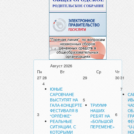
Август
2026
Пн
Вт
Ср
Чт
27
28
29
30
31
4
ЮНЫЕ
7
САРОВЧАНЕ
СА
ВЫСТУПЯТ НА
5
ИВ
ГАЛА-КОНЦЕРТЕ
ТРИУМФ
ЧА
ФЕСТИВАЛЯ В
НАШИХ
ОБ
3
6
"ОРЛЁНКЕ"
РЕБЯТ НА
ГР
РЕАЛЬНЫЕ
«БОЛЬШОЙ
ФЕ
СИТУАЦИИ, С
ПЕРЕМЕНЕ»
"U-
КОТОРЫМИ
НО