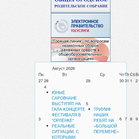
Август
2026
Пн
Вт
Ср
Чт
Пт
Сб
В
27
28
29
30
31
1
2
4
ЮНЫЕ
САРОВЧАНЕ
ВЫСТУПЯТ НА
5
ГАЛА-КОНЦЕРТЕ
ТРИУМФ
ФЕСТИВАЛЯ В
НАШИХ
3
6
7
8
9
"ОРЛЁНКЕ"
РЕБЯТ НА
РЕАЛЬНЫЕ
«БОЛЬШОЙ
СИТУАЦИИ, С
ПЕРЕМЕНЕ»
КОТОРЫМИ