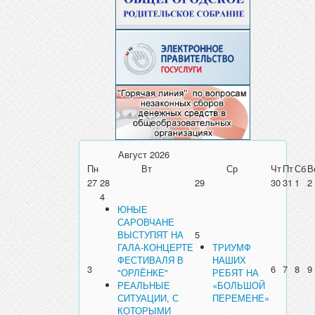
Август
2026
Пн
Вт
Ср
Чт
Пт
Сб
В
27
28
29
30
31
1
2
4
ЮНЫЕ
САРОВЧАНЕ
ВЫСТУПЯТ НА
5
ГАЛА-КОНЦЕРТЕ
ТРИУМФ
ФЕСТИВАЛЯ В
НАШИХ
3
6
7
8
9
"ОРЛЁНКЕ"
РЕБЯТ НА
РЕАЛЬНЫЕ
«БОЛЬШОЙ
СИТУАЦИИ, С
ПЕРЕМЕНЕ»
КОТОРЫМИ