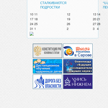
СТАЛКИВАЮТСЯ
"U
ПОДРОСТКИ
ПЕ
10
11
12
13
14
17
18
19
20
21
24
25
26
27
28
31
1
2
3
4