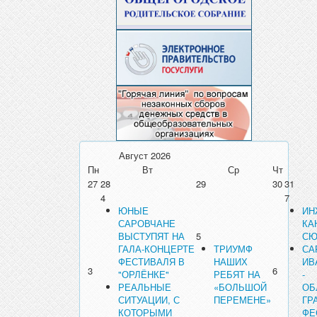
Август
2026
Пн
Вт
Ср
Чт
27
28
29
30
31
4
7
ЮНЫЕ
ИН
САРОВЧАНЕ
КА
ВЫСТУПЯТ НА
5
СЮ
ГАЛА-КОНЦЕРТЕ
ТРИУМФ
СА
ФЕСТИВАЛЯ В
НАШИХ
ИВ
3
6
"ОРЛЁНКЕ"
РЕБЯТ НА
-
РЕАЛЬНЫЕ
«БОЛЬШОЙ
ОБ
СИТУАЦИИ, С
ПЕРЕМЕНЕ»
ГР
КОТОРЫМИ
ФЕ