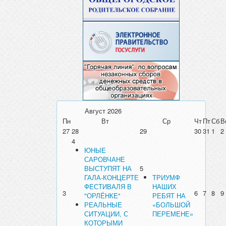
Август
2026
Пн
Вт
Ср
Чт
Пт
Сб
В
27
28
29
30
31
1
2
4
ЮНЫЕ
САРОВЧАНЕ
ВЫСТУПЯТ НА
5
ГАЛА-КОНЦЕРТЕ
ТРИУМФ
ФЕСТИВАЛЯ В
НАШИХ
3
6
7
8
9
"ОРЛЁНКЕ"
РЕБЯТ НА
РЕАЛЬНЫЕ
«БОЛЬШОЙ
СИТУАЦИИ, С
ПЕРЕМЕНЕ»
КОТОРЫМИ